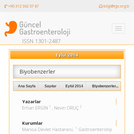
+90 312 362 07 87
bilgi@tgv.org.tr
Toggle
navigati
ISSN 1301-2487
Eylül 2014
Biyobenzerler
Ana Sayfa
Sayılar
Eylül 2014
Biyobenzerler...
Yazarlar
1
2
Erhan ERGİN
, Nevin ORUÇ
Kurumlar
1
Manisa Devlet Hastanesi,
Gastroenteroloji