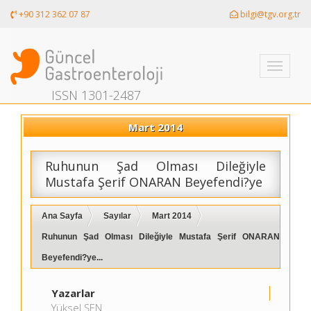
+90 312 362 07 87
bilgi@tgv.org.tr
Toggle
navigati
ISSN 1301-2487
Mart 2014
Ruhunun Şad Olması Dileğiyle
Mustafa Şerif ONARAN Beyefendi?ye
Ana Sayfa
Sayılar
Mart 2014
Ruhunun Şad Olması Dileğiyle Mustafa Şerif ONARAN
Beyefendi?ye...
Yazarlar
Yüksel ŞEN