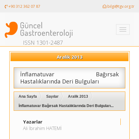
+90 312 362 07 87
bilgi@tgv.org.tr
Toggle
navigati
ISSN 1301-2487
Aralik 2013
İnflamatuvar Bağırsak
Hastalıklarında Deri Bulguları
Ana Sayfa
Sayılar
Aralik 2013
İnflamatuvar Bağırsak Hastalıklarında Deri Bulguları...
Yazarlar
Ali İbrahim HATEMİ