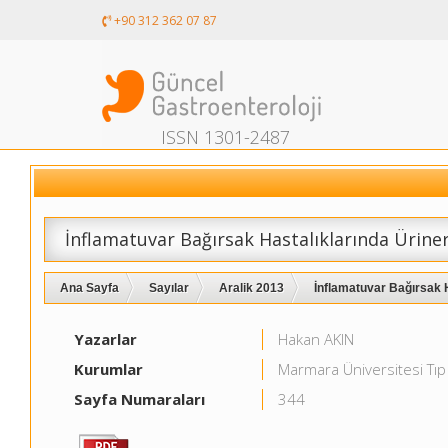
+90 312 362 07 87
ISSN 1301-2487
İnflamatuvar Bağırsak Hastalıklarında Ürine
Ana Sayfa
Sayılar
Aralik 2013
İnflamatuvar Bağırsak H
Yazarlar
Hakan AKIN
Kurumlar
Marmara Üniversitesi Tıp F
Sayfa Numaraları
344