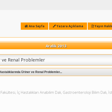
Ana Sayfa
Yazara Açıklama
Yayın Hakk
Aralik 2013
r ve Renal Problemler
astalıklarında Üriner ve Renal Problemler...
akültesi, İç Hastalıkları Anabilim Dalı, Gastroenteroloji Bilim Dalı, İ