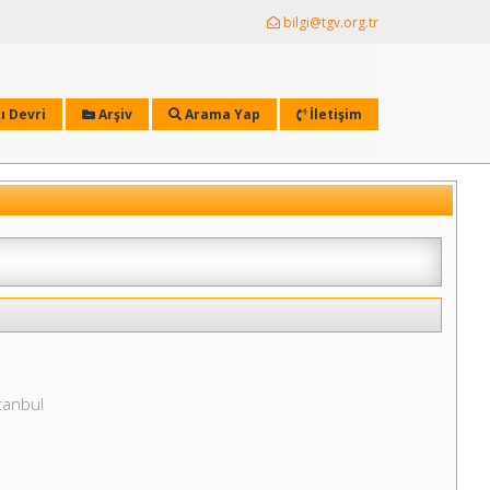
bilgi@tgv.org.tr
ı Devri
Arşiv
Arama Yap
İletişim
stanbul