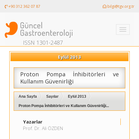
+90 312 362 07 87
bilgi@tgv.org.tr
Toggle
navigati
ISSN 1301-2487
Eylül 2013
Proton Pompa İnhibitörleri ve
Kullanım Güvenirliği
Ana Sayfa
Sayılar
Eylül 2013
Proton Pompa İnhibitörleri ve Kullanım Güvenirliği...
Yazarlar
Prof. Dr. Ali ÖZDEN