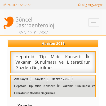
+90 312 362 07 87
bilgi@tgv.org.tr
Toggle
navigati
ISSN 1301-2487
Haziran 2013
Hepatoid Tip Mide Kanseri: İki
Vakanın Sunulması ve Literatürün
Gözden Geçirilmes
Ana Sayfa
Sayılar
Haziran 2013
Hepatoid Tip Mide Kanseri: İki Vakanın Sunulması ve
Literatürün Gözden Geçirilmes...
Yazarlar