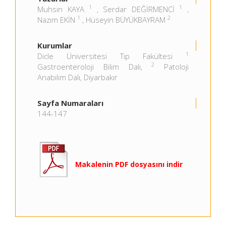
1
1
Muhsin KAYA
, Serdar DEĞİRMENCİ
,
1
2
Nazım EKİN
, Hüseyin BÜYÜKBAYRAM
Kurumlar
1
Dicle Üniversitesi Tıp Fakültesi
2
Gastroenteroloji Bilim Dalı,
Patoloji
Anabilim Dalı, Diyarbakır
Sayfa Numaraları
144-147
Makalenin PDF dosyasını indir