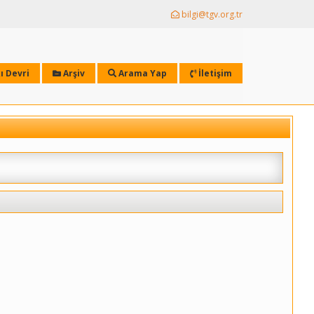
bilgi@tgv.org.tr
ı Devri
Arşiv
Arama Yap
İletişim