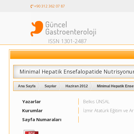
+90 312 362 07 87
ISSN 1301-2487
Minimal Hepatik Ensefalopatide Nutrisyonun
Ana Sayfa
Sayılar
Haziran 2012
Minimal Hepatik Ensef
Yazarlar
Belkıs ÜNSAL
Kurumlar
İzmir Atatürk Eğitim ve Ar
Sayfa Numaraları