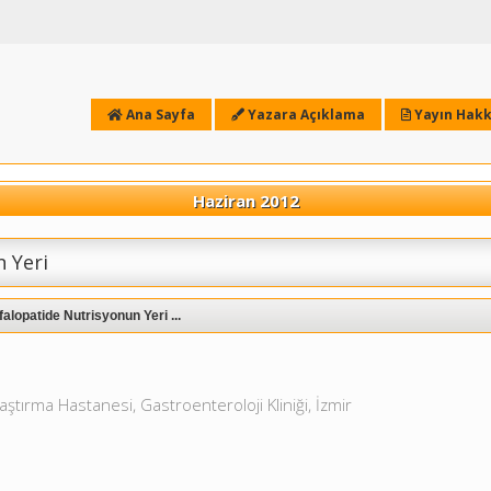
Ana Sayfa
Yazara Açıklama
Yayın Hakk
Haziran 2012
 Yeri
alopatide Nutrisyonun Yeri ...
aştırma Hastanesi, Gastroenteroloji Kliniği, İzmir