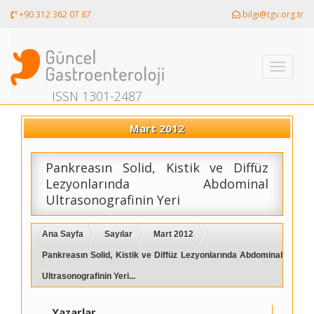
+90 312 362 07 87
bilgi@tgv.org.tr
Toggle
navigati
ISSN 1301-2487
Mart 2012
Pankreasın Solid, Kistik ve Diffüz
Lezyonlarında Abdominal
Ultrasonografinin Yeri
Ana Sayfa
Sayılar
Mart 2012
Pankreasın Solid, Kistik ve Diffüz Lezyonlarında Abdominal
Ultrasonografinin Yeri...
Yazarlar