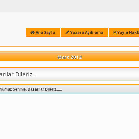
Ana Sayfa
Yazara Açıklama
Yayın Hakk
Mart 2012
ılar Dileriz...
lümüz Seninle, Başarılar Dileriz......