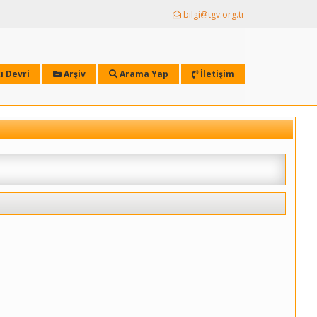
bilgi@tgv.org.tr
ı Devri
Arşiv
Arama Yap
İletişim