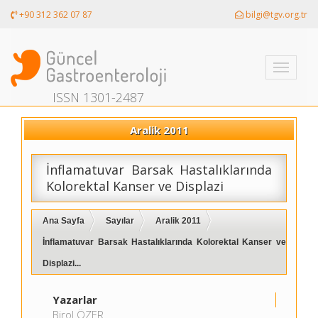
+90 312 362 07 87
bilgi@tgv.org.tr
Toggle
navigati
ISSN 1301-2487
Aralik 2011
İnflamatuvar Barsak Hastalıklarında
Kolorektal Kanser ve Displazi
Ana Sayfa
Sayılar
Aralik 2011
İnflamatuvar Barsak Hastalıklarında Kolorektal Kanser ve
Displazi...
Yazarlar
Birol ÖZER