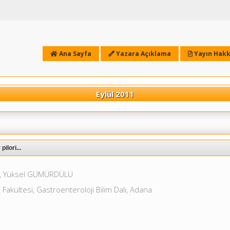
Ana Sayfa
Yazara Açıklama
Yayın Hakk
Eylül 2011
ilori...
, Yüksel GÜMÜRDÜLU
 Fakültesi, Gastroenteroloji Bilim Dalı, Adana