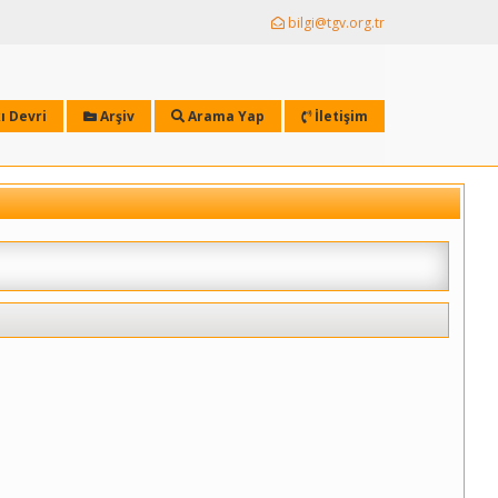
bilgi@tgv.org.tr
ı Devri
Arşiv
Arama Yap
İletişim