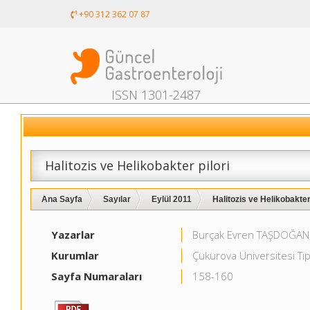
+90 312 362 07 87
ISSN 1301-2487
Halitozis ve Helikobakter pilori
Ana Sayfa
Sayılar
Eylül 2011
Halitozis ve Helikobakter p
Yazarlar
Burçak Evren TAŞDOĞAN
Kurumlar
Çukurova Üniversitesi Tıp
Sayfa Numaraları
158-160