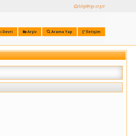
bilgi@tgv.org.tr
ı Devri
Arşiv
Arama Yap
İletişim