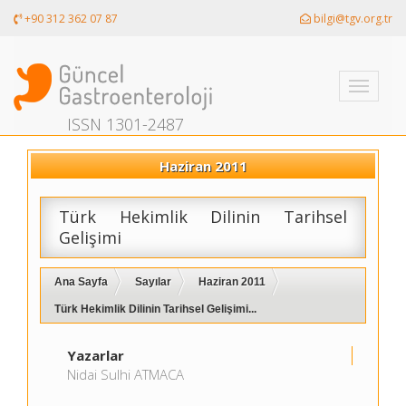
+90 312 362 07 87
bilgi@tgv.org.tr
Toggle
navigati
ISSN 1301-2487
Haziran 2011
Türk Hekimlik Dilinin Tarihsel
Gelişimi
Ana Sayfa
Sayılar
Haziran 2011
Türk Hekimlik Dilinin Tarihsel Gelişimi...
Yazarlar
Nidai Sulhi ATMACA