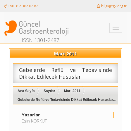
+90 312 362 07 87
bilgi@tgv.org.tr
Toggle
navigati
ISSN 1301-2487
Mart 2011
Gebelerde Reflü ve Tedavisinde
Dikkat Edilecek Hususlar
Ana Sayfa
Sayılar
Mart 2011
Gebelerde Reflü ve Tedavisinde Dikkat Edilecek Hususlar...
Yazarlar
Esin KORKUT